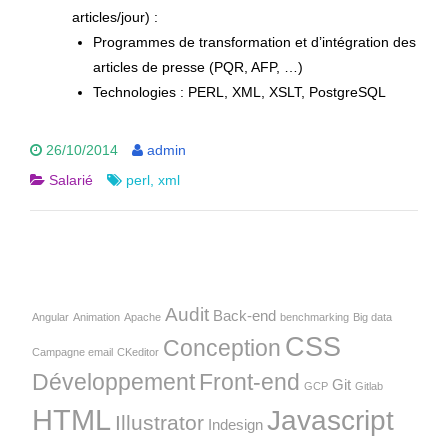
articles/jour) :
Programmes de transformation et d’intégration des
articles de presse (PQR, AFP, …)
Technologies : PERL, XML, XSLT, PostgreSQL
26/10/2014
admin
Salarié
perl
,
xml
Audit
Back-end
Angular
Animation
Apache
benchmarking
Big data
CSS
Conception
Campagne email
CKeditor
Développement
Front-end
Git
GCP
Gitlab
HTML
Javascript
Illustrator
Indesign